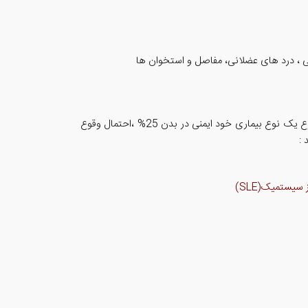
تی ، درد های عضلانی، مفاصل و استخوان ها
سلیاک نوعی بیماری خودایمنی بوده که طی آن سیستم ایمنی بدن به سلول های سالم بدن حمله می کنند. مطالعات نشان میدهند که وقوع یک نوع بیماری خود ایمنی در بدن 25% ،احتمال وقوع
 :