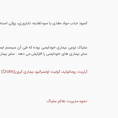
کمبود جذب مواد مغذی یا سوءتغذیه، ناباروری، پوکی استخ
سایر بیماری های خودایمنی را افزایش می دهد . سایر بیما
آرتریت روماتوئید، کولیت اولسراتیو، بیماری کرون(Crohn) ، مالتیپل اسکلروزیس(MS) ،بیماری هاشیموتو ، سندروم گریو و لوپوس اریتماتوز سیستمیک(SLE)
نحوه مدیریت علائم سلیاک