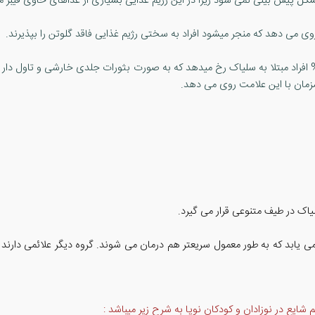
کل پیش بینی نمی شود زیرا در این رژیم غذایی بسیاری از غذاهای حاوی فیبر م
 راش های پوستی ملتهب : درماتیت هرپتی فرم در 17% افراد مبتلا به سلیاک رخ میدهد که به صورت بثورات جلدی 
مزمان با این علامت روی می دهد.
یاک در طیف متنوعی قرار می گیرد.
 می یابد که به طور معمول سریعتر هم درمان می شوند. گروه دیگر علائمی دا
 شایع در نوزادان و کودکان نوپا به شرح زیر میباشد :