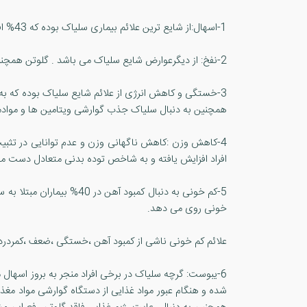
1-اسهال:از شایع ترین علائم بیماری سلیاک بوده که 43% افراد مبتلا به این اختلال آن را تجربه میکنند و به دنبال رعایت رژیم غذایی فاقد گلوتن تا حدود زیادی این مشکل برطرف می شود .
2-نفخ: از دیگرعوارض شایع سلیاک می باشد . گلوتن همچنین موجب ایجاد نفخ و سایر عوارض گوارشی مانند دل درد و خستگی در افراد سالم در غیاب سلیاک نیز می شود.
3-خستگی و کاهش انرژی از علائم شایع سلیاک بوده که به
همچنین به دنبال سلیاک جذب گوارشی ویتامین ها و موادمع
4-کاهش وزن :کاهش ناگهانی وزن و عدم توانایی در تثبیت
افراد افزایش یافته و به شاخص توده بدنی متعادل دست می 
5-کم خونی به دنبال کمبو
خونی روی می دهد.
علائم کم خونی ناشی از کمبود آهن ،خستگی ،ضعف ،کمردرد،
6-یبوست: گرچه سلیاک در برخی افراد منجر به بروز اسها
شده و هنگام عبور مواد غذایی از دستگاه گوارشی مواد م