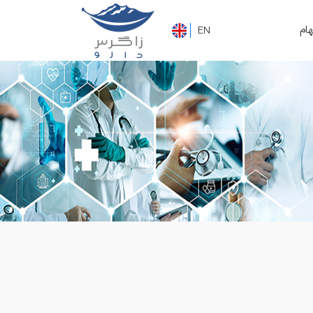
هام
EN