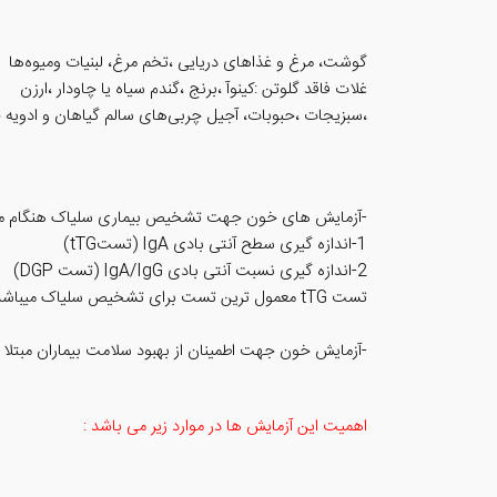
گوشت، مرغ و غذاهای دریایی ،تخم مرغ، لبنیات ومیوه‌ها
غلات فاقد گلوتن :کینوآ ،برنج ،گندم سیاه یا چاودار ،ارزن
،سبزیجات ،حبوبات، آجیل چربی‌های سالم گیاهان و ادویه
-آزمایش های خون جهت تشخیص بیماری سلیاک هنگام مص
1-اندازه گیری سطح آنتی بادی IgA (تستtTG)
2-اندازه گیری نسبت آنتی بادی IgA/IgG (تست DGP)
تست tTG معمول ترین تست برای تشخیص سلیاک میباشد ولی در صورت عدم جوابدهی از تست DGP استفاده میشود.
-آزمایش خون جهت اطمینان از بهبود سلامت بیماران مبتلا 
اهمیت این آزمایش ها در موارد زیر می باشد :