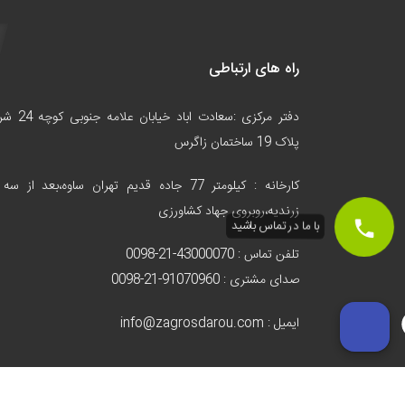
راه های ارتباطی
دفتر مرکزی :سعادت اباد خیابا
پلاک 19 ساختمان زاگرس
کارخانه :
کیلومتر 77 جاده قدیم تهران ساوه،بعد از سه 
زرندیه،روبروی جهاد کشاورزی
با ما در تماس باشید
تلفن تماس : 43000070-21-0098
صدای مشتری : 91070960-21-0098
ایمیل : info@zagrosdarou.com