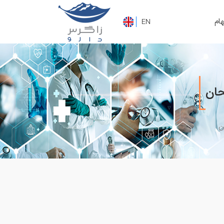
هام
EN
حان
ن