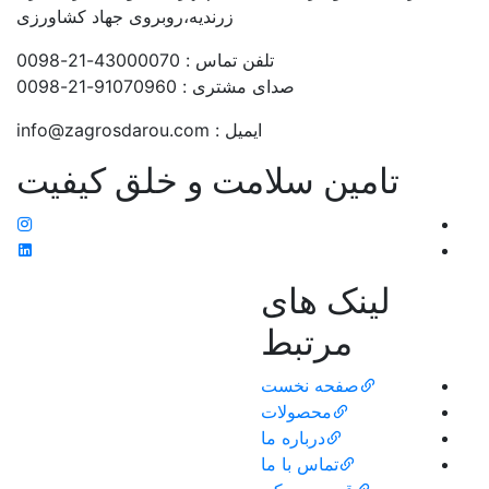
زرندیه،روبروی جهاد کشاورزی
تلفن تماس : 43000070-21-0098
صدای مشتری : 91070960-21-0098
ایمیل : info@zagrosdarou.com
تامین سلامت و خلق کیفیت
لینک های
مرتبط
صفحه نخست
محصولات
درباره ما
تماس با ما