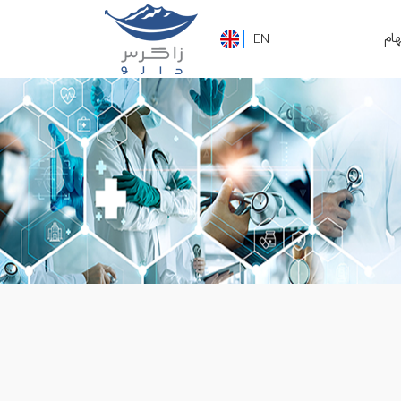
هام
EN