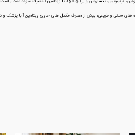
رتینوئین، ترتینوئین، بکساروتن و...) چنانچه با ویتامین آ مصرف شوند ممکن 
ه های سنتی و طبیعی، پیش از مصرف مکمل های حاوی ویتامین آ با پزشک و دا