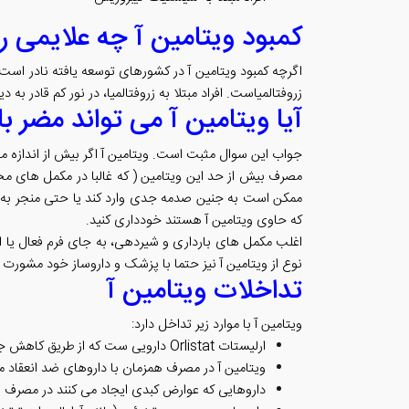
کمبود ویتامین آ چه علایمی ر
اگرچه کمبود ویتامین آ در کشورهای توسعه یافته نادر است
زروفتالمیاست. افراد مبتلا به زروفتالمیا، در نور کم قادر ب
آیا ویتامین آ می تواند مضر ب
جواب این سوال مثبت است. ویتامین آ اگر بیش از انداز
مصرف بیش از حد این ویتامین ( که غالبا در مکمل های م
ممکن است به جنین صدمه جدی وارد کند یا حتی منجر به س
که حاوی ویتامین آ هستند خودداری کنید.
اغلب مکمل های بارداری و شیردهی، به جای فرم فعال یا ا
نوع از ویتامین آ نیز حتما با پزشک و داروساز خود مشورت ن
تداخلات ویتامین آ
ویتامین آ با موارد زیر تداخل دارد:
ارلیستات Orlistat دارویی ست که از طریق کاهش جذب چربی ها در کاهش وزن به کار می رود. مصرف این دارو ممکن است مانع جذب ویتامین های محلول در چربی از جمله ویتامین آ شود.
ویتامین آ در مصرف همزمان با داروهای ضد انعقاد
داروهایی که عوارض کبدی ایجاد می کنند در مصرف