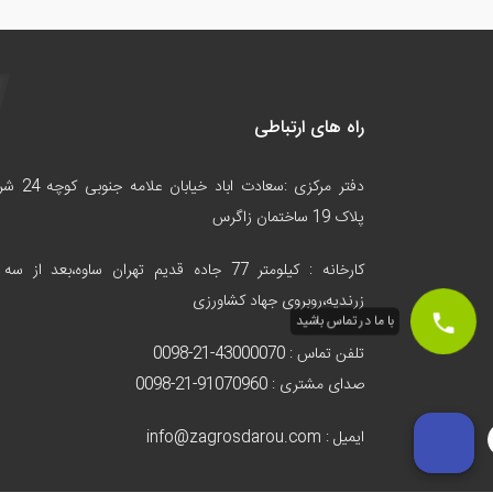
راه های ارتباطی
دفتر مرکزی :سعادت اباد خیابا
پلاک 19 ساختمان زاگرس
کارخانه :
کیلومتر 77 جاده قدیم تهران ساوه،بعد از سه 
زرندیه،روبروی جهاد کشاورزی
با ما در تماس باشید
تلفن تماس : 43000070-21-0098
صدای مشتری : 91070960-21-0098
ایمیل : info@zagrosdarou.com