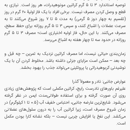
توصیه استاندارد ۳ تا ۵ گرم کراتین مونوهیدرات، هر روز است. نیازی به
قطع و وصل کردن مصرف نیست. برخی افراد با یک فاز اولیۀ ۲۰ گرم در روز
(تقسیم به چهار دوز ۵ گرمی) به مدت ۵ تا ۷ روز شروع می‌کنند تا به
سرعت عضلات را اشباع کنند، و سپس ۳ تا ۵ گرم روزانه برای حفظ سطح،
مصرف می‌کنند. با این حال، فاز اولیه اختیاری است؛ مصرف ۳ تا ۵ گرم
روزانه در حدود سه تا چهار هفته به اشباع می‌رسد.
زمان‌بندی حیاتی نیست، اما مصرف کراتین نزدیک به تمرین – چه قبل و
چه بعد – ممکن است مزایای جزئی داشته باشد. مخلوط کردن آن با یک
نوشیدنی کربوهیدراتی یا پروتئینی می‌تواند جذب را بهبود بخشد.
عوارض جانبی: نادر و معمولاً گذرا
علیرغم باورهای نادرست رایج، کراتین مکملی است که پژوهش‌های زیادی
روی آن صورت گرفته و برای استفاده طولانی‌مدت ایمن در نظر گرفته
می‌شود. شایع‌ترین عارضه جانبی، احتباس خفیف آب (۰.۵ تا ۱ کیلوگرم) در
زمان شروع مصرف است، زیرا کراتین آب را به درون سلول‌های عضلانی
می‌کشد. این نفخ یا افزایش چربی نیست – بلکه نشانه کارا بودن مکمل
است.