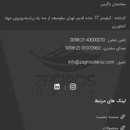
ساختمان زاگرس
کارخانه :
کیلومتر 77 جاده قدیم تهران ساوه،بعد از سه راه زرندیه،روبروی جهاد
کشاورزی
تلفن تماس : 43000070-21-0098
صدای مشتری : 91070960-21-0098
ایمیل : info@zagrosdarou.com
تامین سلامت و خلق کیفیت
لینک های مرتبط
صفحه نخست
محصولات