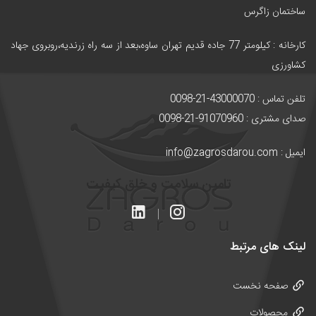
ساختمان زاگرس
کارخانه :
کیلومتر 77 جاده قدیم تهران ساوه،بعد از سه راه زرندیه،روبروی جهاد
کشاورزی
تلفن تماس : 43000070-21-0098
صدای مشتری : 91070960-21-0098
ایمیل : info@zagrosdarou.com
تامین سلامت و خلق کیفیت
لینک های مرتبط
صفحه نخست
محصولات